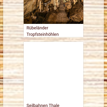
Rübeländer
Tropfsteinhöhlen
039454 49132
Webseite öffnen
26,1 km
Routenplaner
mehr Informationen
Seilbahnen Thale