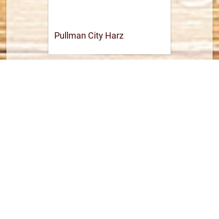
Pullman City Harz
039459 7310
Webseite öffnen
14,7 km
Routenplaner
mehr Informationen
VITAMAR Freizeit- &
Erlebnisbad
05524 853 300