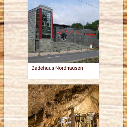
5,4 km km
Routenplaner
mehr Informationen
Badehaus Nordhausen
03631 47990
Webseite öffnen
18,4 km
Routenplaner
mehr Informationen