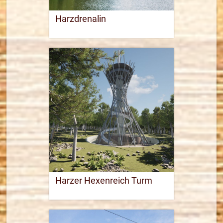
Harzdrenalin
Webseite öffnen
21,7 km
Routenplaner
mehr Informationen
Harzer Hexenreich Turm
03631 46299-0
Webseite öffnen