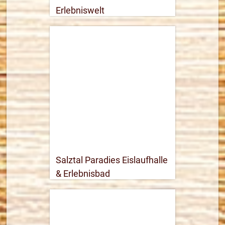
Erlebniswelt
03947 2500
Webseite öffnen
33,5 km
Routenplaner
mehr Informationen
Salztal Paradies Eislaufhalle
& Erlebnisbad
05523 950980
Webseite öffnen
27,7 km