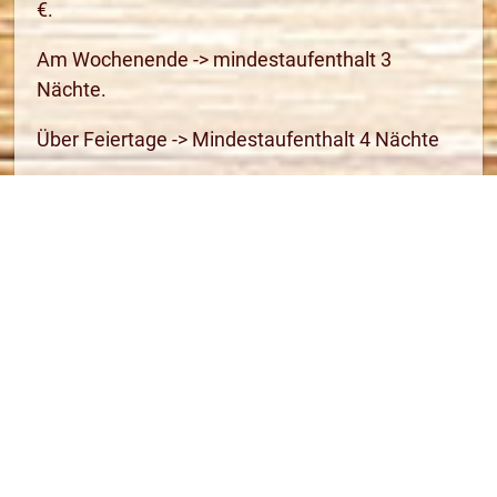
€.
Am Wochenende -> mindestaufenthalt 3
Nächte.
Über Feiertage -> Mindestaufenthalt 4 Nächte
für 2 Personen
115,00 €
für 3 Personen
115,00 €
für 4 Personen
140,00 €
für 5 Personen
165,00 €
Hund pro Nacht
10,00 €